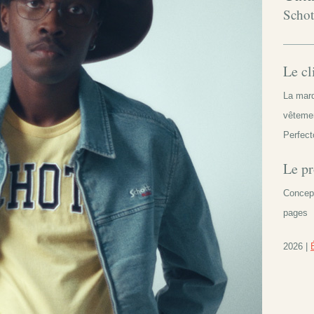
Schot
Le cl
La marq
vêtemen
Perfect
Le pr
Concept
pages
2026 |