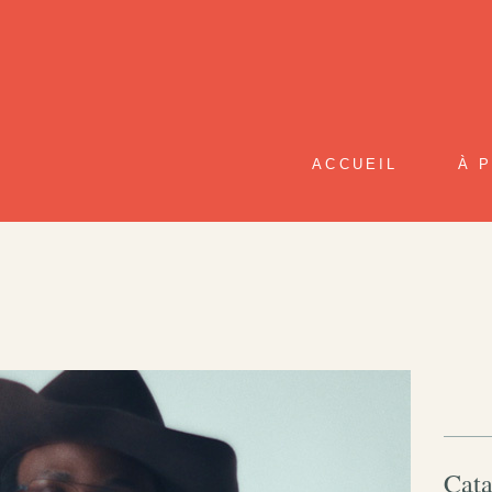
ACCUEIL
À 
Cata