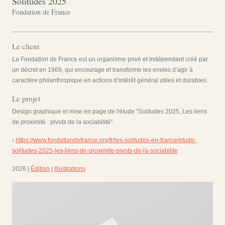
Solitudes 2025
Fondation de France
Le client
La Fondation de France est un organisme privé et indépendant créé par
un décret en 1969, qui encourage et transforme les envies d’agir à
caractère philanthropique en actions d’intérêt général utiles et durables.
Le projet
Design graphique et mise en page de l'étude "Solitudes 2025, Les liens
de proximité : pivots de la sociabilité".
›
https://www.fondationdefrance.org/fr/les-solitudes-en-france/etude-
solitudes-2025-les-liens-de-proximite-pivots-de-la-sociabilite
2026 |
Édition
|
Illustrations